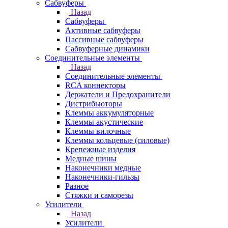
Сабвуферы
Назад
Сабвуферы
Активные сабвуферы
Пассивные сабвуферы
Сабвуферные динамики
Соединительные элементы
Назад
Соединительные элементы
RCA коннекторы
Держатели и Предохранители
Дистрибьюторы
Клеммы аккумуляторные
Клеммы акустические
Клеммы вилочные
Клеммы кольцевые (силовые)
Крепежные изделия
Медные шины
Наконечники медные
Наконечники-гильзы
Разное
Стяжки и саморезы
Усилители
Назад
Усилители