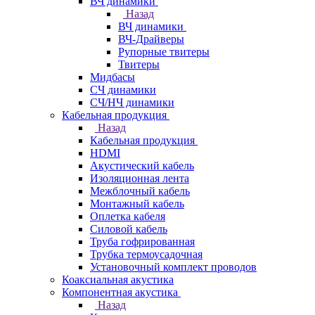
ВЧ динамики
Назад
ВЧ динамики
ВЧ-Драйверы
Рупорные твитеры
Твитеры
Мидбасы
СЧ динамики
СЧ/НЧ динамики
Кабельная продукция
Назад
Кабельная продукция
HDMI
Акустический кабель
Изоляционная лента
Межблочный кабель
Монтажный кабель
Оплетка кабеля
Силовой кабель
Труба гофрированная
Трубка термоусадочная
Установочный комплект проводов
Коаксиальная акустика
Компонентная акустика
Назад