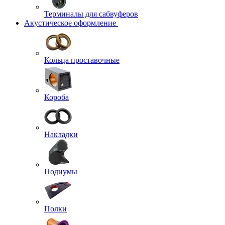
Терминалы для сабвуферов
Акустическое оформление
Кольца проставочные
Короба
Накладки
Подиумы
Полки