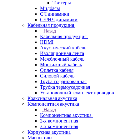
Твитеры
Мидбасы
СЧ динамики
СЧ/НЧ динамики
Кабельная продукция
Назад
Кабельная продукция
HDMI
Акустический кабель
Изоляционная лента
Межблочный кабель
Монтажный кабель
Оплетка кабеля
Силовой кабель
Труба гофрированная
Трубка термоусадочная
Установочный комплект проводов
Коаксиальная акустика
Компонентная акустика
Назад
Компонентная акустика
2-х компонентная
3-х компонентная
Корпусная акустика
Магнитолы