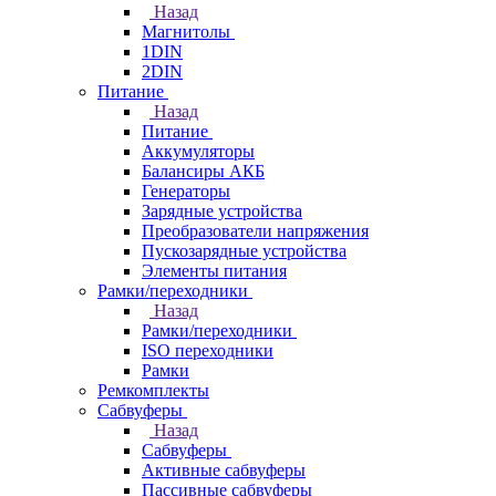
Назад
Магнитолы
1DIN
2DIN
Питание
Назад
Питание
Аккумуляторы
Балансиры АКБ
Генераторы
Зарядные устройства
Преобразователи напряжения
Пускозарядные устройства
Элементы питания
Рамки/переходники
Назад
Рамки/переходники
ISO переходники
Рамки
Ремкомплекты
Сабвуферы
Назад
Сабвуферы
Активные сабвуферы
Пассивные сабвуферы