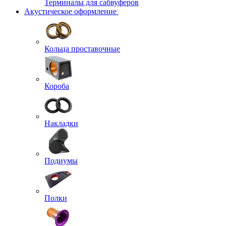
Терминалы для сабвуферов
Акустическое оформление
Кольца проставочные
Короба
Накладки
Подиумы
Полки