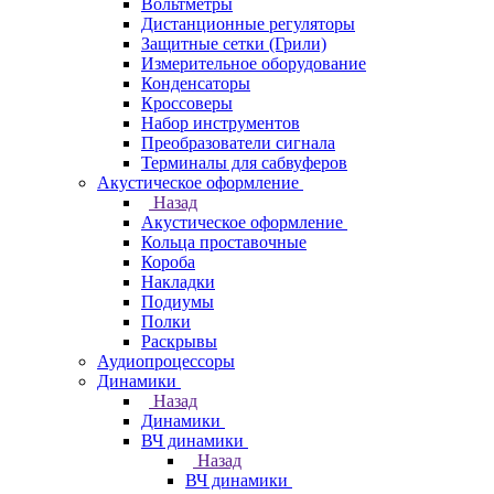
Вольтметры
Дистанционные регуляторы
Защитные сетки (Грили)
Измерительное оборудование
Конденсаторы
Кроссоверы
Набор инструментов
Преобразователи сигнала
Терминалы для сабвуферов
Акустическое оформление
Назад
Акустическое оформление
Кольца проставочные
Короба
Накладки
Подиумы
Полки
Раскрывы
Аудиопроцессоры
Динамики
Назад
Динамики
ВЧ динамики
Назад
ВЧ динамики