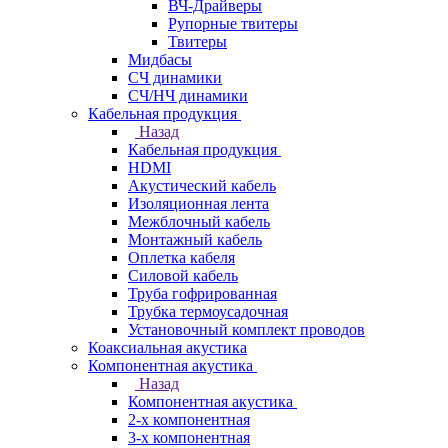
ВЧ-Драйверы
Рупорные твитеры
Твитеры
Мидбасы
СЧ динамики
СЧ/НЧ динамики
Кабельная продукция
Назад
Кабельная продукция
HDMI
Акустический кабель
Изоляционная лента
Межблочный кабель
Монтажный кабель
Оплетка кабеля
Силовой кабель
Труба гофрированная
Трубка термоусадочная
Установочный комплект проводов
Коаксиальная акустика
Компонентная акустика
Назад
Компонентная акустика
2-х компонентная
3-х компонентная