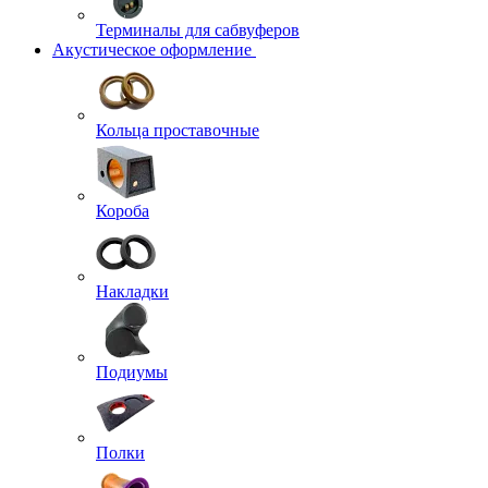
Терминалы для сабвуферов
Акустическое оформление
Кольца проставочные
Короба
Накладки
Подиумы
Полки