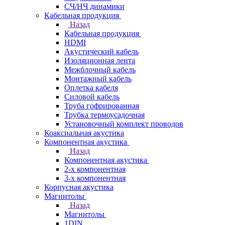
СЧ/НЧ динамики
Кабельная продукция
Назад
Кабельная продукция
HDMI
Акустический кабель
Изоляционная лента
Межблочный кабель
Монтажный кабель
Оплетка кабеля
Силовой кабель
Труба гофрированная
Трубка термоусадочная
Установочный комплект проводов
Коаксиальная акустика
Компонентная акустика
Назад
Компонентная акустика
2-х компонентная
3-х компонентная
Корпусная акустика
Магнитолы
Назад
Магнитолы
1DIN