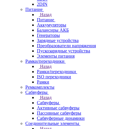
2DIN
Питание
Назад
Питание
Аккумуляторы
Балансиры АКБ
Генераторы
Зарядные устройства
Преобразователи напряжения
Пускозарядные устройства
Элементы питания
Рамки/переходники
Назад
Рамки/переходники
ISO переходники
Рамки
Ремкомплекты
Сабвуферы
Назад
Сабвуферы
Активные сабвуферы
Пассивные сабвуферы
Сабвуферные динамики
Соединительные элементы
Назад