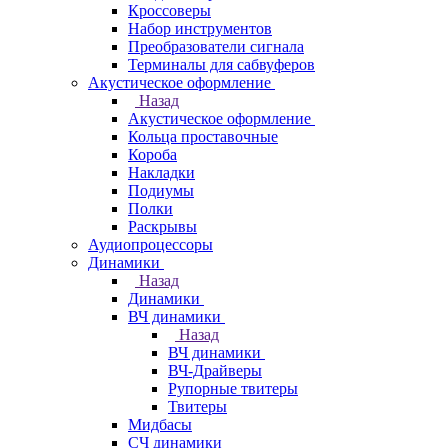
Кроссоверы
Набор инструментов
Преобразователи сигнала
Терминалы для сабвуферов
Акустическое оформление
Назад
Акустическое оформление
Кольца проставочные
Короба
Накладки
Подиумы
Полки
Раскрывы
Аудиопроцессоры
Динамики
Назад
Динамики
ВЧ динамики
Назад
ВЧ динамики
ВЧ-Драйверы
Рупорные твитеры
Твитеры
Мидбасы
СЧ динамики